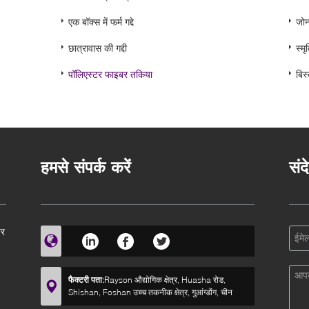
एक बॉक्स में फर्म गद्दे
जोन 
छात्रावास की गद्दी
स्म
पॉलिएस्टर फाइबर तकिया
बिस
हमसे संपर्क करें
संद
तर
फैक्टरी पता:
Rayson औद्योगिक क्षेत्र, Huasha रोड,
Shishan, Foshan उच्च तकनीक क्षेत्र, गुआंग्डोंग, चीन