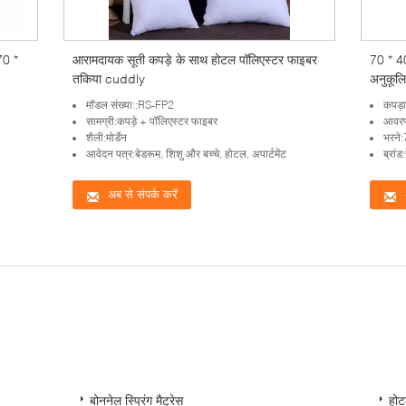
70 *
आरामदायक सूती कपड़े के साथ होटल पॉलिएस्टर फाइबर
70 * 4
तकिया cuddly
अनुकूलि
मॉडल संख्या::RS-FP2
कपड़
सामग्री:कपड़े + पॉलिएस्टर फाइबर
आवरण
शैली:मोर्डेन
भरने
आवेदन पत्र:बेडरूम, शिशु और बच्चे, होटल, अपार्टमेंट
ब्रां
अब से संपर्क करें
बोननेल स्प्रिंग मैट्रेस
होट