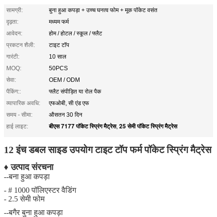
सामग्री:
बुना हुआ कपड़ा + उच्च घनत्व फोम + मूक पॉकेट वसंत
दृढ़ता:
मध्यम फर्म
आवेदन:
होम / होटल / स्कूल / फ्लैट
प्रकटन शैली:
टाइट टॉप
गारंटी:
10 साल
MOQ:
50PCS
सेवा:
OEM / ODM
पैकिंग::
फ्लैट संपीड़ित या रोल पैक
व्यापारिक अवधि:
एफओबी, सी एंड एफ
समय - सीमा:
औसतन 30 दिन
बीएस 7177 पॉकेट स्प्रिंग मैट्रेस
25 सेमी पॉकेट स्प्रिंग मैट्रेस
हाई लाइट:
,
12 इंच डबल साइड उपयोग टाइट टॉप फर्म पॉकेट स्प्रिंग मैट्रेस
♦ उत्पाद संरचना
--बना हुआ कपड़ा
- # 1000 पॉलिएस्टर वैडिंग
- 2.5 सेमी फोम
--बगैर बुना हुआ कपड़ा