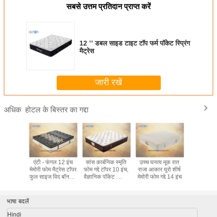
सबसे उत्तम प्रतिदान प्राप्त करें
12 ’’ डबल साइड टाइट टॉप फर्म पॉकेट स्प्रिंग
मैट्रेस
जारी रखें
होटल के बिस्तर का गद्दा
अधिक
 टॉप विस्को
एंटी - फंगल 12 इंच
सांस कार्बनिक स्मृति
उच्च घनत्व मूक रात
बेडरूम सिंगल 
मेमोरी फोम
मेमोरी फोम मैट्रेस टॉपर
फोम गद्दे टॉपर 10 इंच,
राजा आकार यूरो शीर्ष
फोम मैट्रेस ट
र किंग साइज
फुल साइज विद बॉननेल
वैज्ञानिक पॉकेट स्प्रिंग
मेमोरी फोम गद्दे 14 इंच
पैकिंग क
के लिए
स्प्रिंग सिस्टम
गद्दे
भाषा बदलें
Hindi