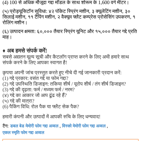
(4) 100 से अधिक मौजूदा गद्दा मॉडल के साथ शोरूम के 1,600 वर्ग मीटर।
(५) प्रोड्यूसिटॉन सुविधा: ४२ पॉकेट स्प्रिंग मशीन, ३ क्यूलेटिंग मशीन, ३०
सिलाई मशीन, ११ टैपिंग मशीन, २ वैक्यूम फ्लैट कम्प्रेस प्रोसेसिंग उपकरण, १
रोलिंग मशीन।
(६) उत्पादन क्षमता: ६०,००० तैयार स्प्रिंग यूनिट और १५,००० तैयार गद्दे प्रति
माह।
♦ अब हमसे संपर्क करें!
सबसे अद्यतन मूल्य सूची और कैटलॉग प्राप्त करने के लिए अभी हमारे साथ
संपर्क करने के लिए आपका स्वागत है!
कृपया अपनी जांच प्रस्तुत करते हुए नीचे दी गई जानकारी प्रदान करें:
(1) गद्दे प्रकार: वसंत गद्दे या फोम गद्दा?
(2) गद्दे उपस्थिति डिजाइन: तकिया शीर्ष / यूरोप शीर्ष / तंग शीर्ष डिजाइन?
(3) गद्दे की दृढ़ता: फर्म / मध्यम फर्म / नरम?
(४) गद्दे का आकार जो आप ढूंढ रहे हैं?
(५) गद्दे की मात्रा?
(6) पैकिंग विधि: रोल पैक या फ्लैट सेक पैक?
हमारी कंपनी और उत्पादों में आपकी रुचि के लिए धन्यवाद!
डबल बेड मेमोरी फोम गद्दा अव्वल
विस्को मेमोरी फोम गद्दा अव्वल
टैग:
,
,
एकल स्मृति फोम गद्दा अव्वल