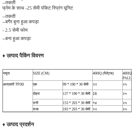
--तकती
फ्रेम के साथ -25 सेमी पॉकेट स्प्रिंग यूनिट
--तकती
--बगैर बुना हुआ कपड़ा
- 2.5 सेमी फोम
--बना हुआ कपड़ा
♦ उत्पाद पैकिंग विवरण
नमूना
SIZE (CM)
40HQ (पैलेट्स)
40HQ (
PALLE
आरएसपी TP30
एक
99 * 190 * 30 सेमी
२२
२५
दोहरा
137 * 190 * 30 सेमी
16
२५
रानी
153 * 203 * 30 सेमी
१४
२५
राजा
193 * 203 * 30 सेमी
१२
२५
♦ उत्पाद प्रदर्शन