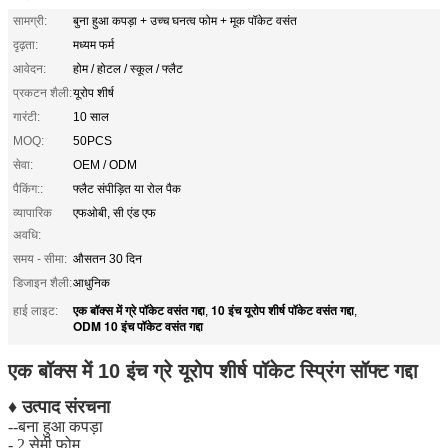
सामग्री:
बुना हुआ कपड़ा + उच्च घनत्व फोम + मूक पॉकेट वसंत
दृढ़ता:
मध्यम फर्म
आवेदन:
होम / होटल / स्कूल / फ्लैट
प्रकटन शैली:
यूरोप शीर्ष
गारंटी:
10 साल
MOQ:
50PCS
सेवा:
OEM / ODM
पैकिंग::
फ्लैट संपीड़ित या रोल पैक
व्यापारिक
एफओबी, सी एंड एफ
अवधि:
समय - सीमा:
औसतन 30 दिन
डिजाइन शैली:
आधुनिक
एक बॉक्स में ग्रे पॉकेट वसंत गद्दा
10 इंच यूरोप शीर्ष पॉकेट वसंत गद्दा
हाई लाइट:
,
,
ODM 10 इंच पॉकेट वसंत गद्दा
एक बॉक्स में 10 इंच ग्रे यूरोप शीर्ष पॉकेट स्प्रिंग सॉफ्ट गद्दा
♦ उत्पाद संरचना
--बना हुआ कपड़ा
- 2 सेमी फोम