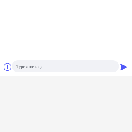
ING पैकिंग विधि
चैट
एक बोली का अनुरोध
Photo
Video Call
Audio Call