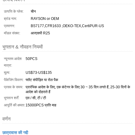
उत्पत्ति के प्लेस:
चीन
ब्रांड नाम:
RAYSON or OEM
प्रमाणन:
BS7177,CFR1633 ,OEKO-TEX,CertiPUR-US
मॉडल संख्या:
आरएसपी R25
भुगतान & नौवहन नियमों
न्यूनतम आदेश
50PCS
मात्रा:
मूल्य:
US$73-US$135
पैकेजिंग विवरण:
फ्लैट संपीड़ित या रोल पैक
प्रसव के समय:
प्रारंभिक आदेश के लिए, एक कंटेनर के लिए 30 ~ 35 दिन लगते हैं, 25-30 दिनों के
आदेश को दोहराते हैं
भुगतान शर्तें:
एल / सी, टी / टी
आपूर्ति की क्षमता:
15000PCS प्रति माह
वर्णन
छात्रावास की गद्दी