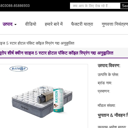
5803088-85886933
Sea
उत्पाद
वीडियो
हमारे बारे में
फैक्टरी यात्रा
गुणवत्ता नियंत्र
साइज 5 स्टार होटल पॉकेट कॉइल स्प्रिंग गद्दा अनुकूलित
ूरोप शीर्ष क्वीन साइज 5 स्टार होटल पॉकेट कॉइल स्प्रिंग गद्दा अनुकूलित
उत्पाद विवरण:
उत्पत्ति के प्लेस:
ब्रांड नाम:
प्रमाणन:
मॉडल संख्या:
भुगतान & नौवहन न
न्यूनतम आदेश मात्रा: