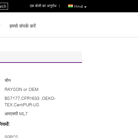
एक बोली का अनुरोध
|
rch
Hindi
ण
हमसे संपर्क करें
चीन
RAYSON or OEM
BS7177,CFR1633 ,OEKO-
TEX,CertiPUR-US
आरएसपी ML7
ियमों:
50PCS