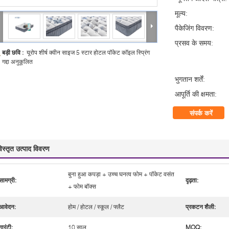
मूल्य:
पैकेजिंग विवरण:
प्रसव के समय:
बड़ी छवि :
यूरोप शीर्ष क्वीन साइज 5 स्टार होटल पॉकेट कॉइल स्प्रिंग
गद्दा अनुकूलित
भुगतान शर्तें:
आपूर्ति की क्षमता:
संपर्क करें
िस्तृत उत्पाद विवरण
बुना हुआ कपड़ा + उच्च घनत्व फोम + पॉकेट वसंत
सामग्री:
दृढ़ता:
+ फोम बॉक्स
आवेदन:
होम / होटल / स्कूल / फ्लैट
प्रकटन शैली:
गारंटी:
10 साल
MOQ: