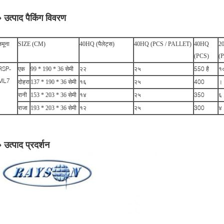
♦ उत्पाद पैकिंग विवरण
नमूना
SIZE (CM)
40HQ (पैलेट्स)
40HQ (PCS / PALLET)
40HQ
2
(PCS)
(
RSP-
२२
२५
550 है
१
एक
99 * 190 * 36 सेमी
ML7
१६
२५
400
।
दोहरा
137 * 190 * 36 सेमी
१४
२५
350
६
रानी
153 * 203 * 36 सेमी
१२
२५
300
४
राजा
193 * 203 * 36 सेमी
♦ उत्पाद प्रदर्शन