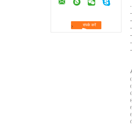
-
-
-
-
-
(
(
(
(
(
(
(