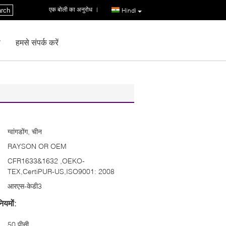
एक बोली का अनुरोध
|
rch
Hindi
ण
हमसे संपर्क करें
ग्वांगडोंग, चीन
RAYSON OR OEM
CFR1633&1632 ,OEKO-
TEX,CertiPUR-US,ISO9001: 2008
आरएस-केडी3
ियमों:
50 पीसी