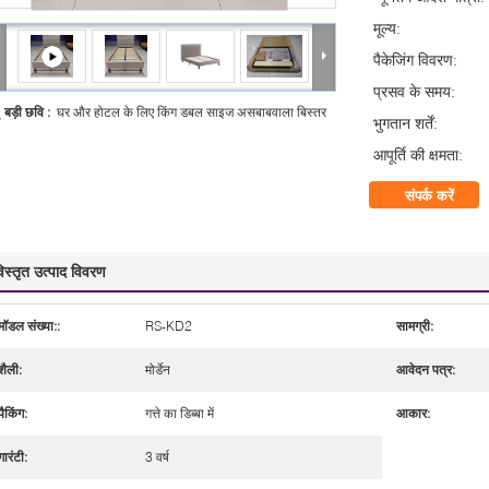
मूल्य:
पैकेजिंग विवरण:
प्रसव के समय:
बड़ी छवि :
घर और होटल के लिए किंग डबल साइज असबाबवाला बिस्तर
भुगतान शर्तें:
आपूर्ति की क्षमता:
संपर्क करें
िस्तृत उत्पाद विवरण
मॉडल संख्या::
RS-KD2
सामग्री:
शैली:
मोर्डेन
आवेदन पत्र:
पैकिंग:
गत्ते का डिब्बा में
आकार:
गारंटी:
3 वर्ष