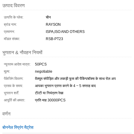
उत्पाद विवरण
उत्पत्ति के प्लेस:
चीन
ब्रांड नाम:
RAYSON
प्रमाणन:
ISPA,ISO AND OTHERS
मॉडल संख्या:
RSB-PT23
भुगतान & नौवहन नियमों
न्यूनतम आदेश मात्रा:
50PCS
मूल्य:
negotiable
पैकेजिंग विवरण:
वैक्यूम संपीड़ित और लकड़ी फूस की पैकिंग/बॉक्स के साथ रोल अप
प्रसव के समय:
आपका भुगतान प्राप्त करने के 4 ~ 5 सप्ताह बाद
भुगतान शर्तें:
टी/टी या नियंत्रण रेखा
आपूर्ति की क्षमता:
प्रति माह 30000PCS
वर्णन
बोननेल स्प्रिंग मैट्रेस