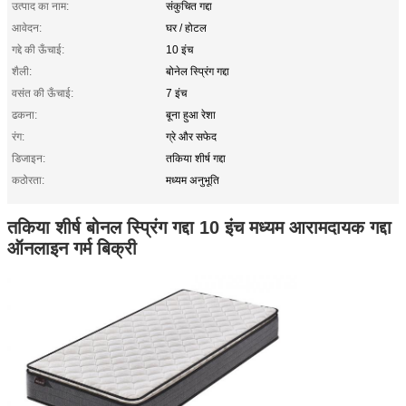
उत्पाद का नाम:
संकुचित गद्दा
आवेदन:
घर / होटल
गद्दे की ऊँचाई:
10 इंच
शैली:
बोनेल स्प्रिंग गद्दा
वसंत की ऊँचाई:
7 इंच
ढकना:
बूना हुआ रेशा
रंग:
ग्रे और सफेद
डिजाइन:
तकिया शीर्ष गद्दा
कठोरता:
मध्यम अनुभूति
तकिया शीर्ष बोनल स्प्रिंग गद्दा 10 इंच मध्यम आरामदायक गद्दा
ऑनलाइन गर्म बिक्री