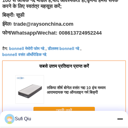
100 से अधिक गद्दे मॉडल है,यदि आवश्यकता हो,कृपया हमसे संपर्क
करने के लिए स्वतंत्र महसूस करें;
बिक्रीः सूफी
ईमेलः trade@raysonchina.com
फोन/Whatsapp/Wechat: 008613724952244
bonnell मेमोरी फोम गद्दे
डीलक्स bonnell गद्दे
टैग:
,
,
bonnell वसंत ऑर्थोपेडिक गद्दे
सबसे उत्तम प्रतिदान प्राप्त करें
तकिया शीर्ष बोनेल वसंत गद्दा 10 इंच मध्यम
आरामदायक गद्दा ऑनलाइन गर्म बिक्री
जारी रखें
Sufi Qiu
बोननेल स्प्रिंग मैट्रेस
अधिक