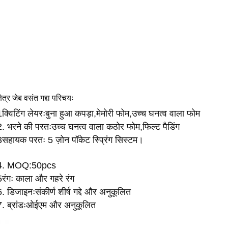
्षेत्र जेब वसंत गद्दा परिचयः
1क्विटिंग लेयरःबुना हुआ कपड़ा,मेमोरी फोम,उच्च घनत्व वाला फोम
2. भरने की परतःउच्च घनत्व वाला कठोर फोम,फिल्ट पैडिंग
3सहायक परतः 5 ज़ोन पॉकेट स्प्रिंग सिस्टम।
4. MOQ:50pcs
5रंगः काला और गहरे रंग
6. डिजाइनःसंकीर्ण शीर्ष गद्दे और अनुकूलित
7. ब्रांडःओईएम और अनुकूलित