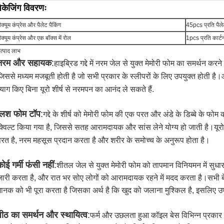
पैकेजिंग विवरणः
वैक्यूम कंप्रेस और पैलेट पैकिंग
45pcs प्रति पैल
वैक्यूम कंप्रेस और एक बॉक्स में रोल
1pcs प्रति कार्ट
त्पाद लाभ
नरम और सहायक
:
हाइब्रिड गद्दे में नरम जेल से युक्त मेमोरी फोम का समर्थन क
िससे मध्यम मजबूती होती है जो सभी प्रकार के स्लीपरों के लिए उपयुक्त होती है
्याग किए बिना यूरो शीर्ष से नरमपन का आनंद ले सकते हैं.
प्लश फोम टॉप
:
गद्दे के शीर्ष को मेमोरी फोम की एक परत और अंडे के डिब्बे के फो
क्विल्ट किया गया है, जिससे सतह आरामदायक और सांस लेने योग्य हो जाती है।यू
परत है, नरम महसूस प्रदान करता है और शरीर के समोच्च के अनुरूप होता है।
ोई गर्मी फंसी नहीं
:
शीतल जेल से युक्त मेमोरी फोम को तापमान विनियमन में सुधार 
जारी करता है, और रात भर सोए लोगों को आरामदायक रहने में मदद करता है।सभी ब
मानक को भी पूरा करता है जिसका अर्थ है कि खुद को जलाना मुश्किल है, इसलिए उप
पीठ का समर्थन और स्थायित्व
:
फर्म और उछलता हुआ कॉइल बेस विभिन्न प्रकार क