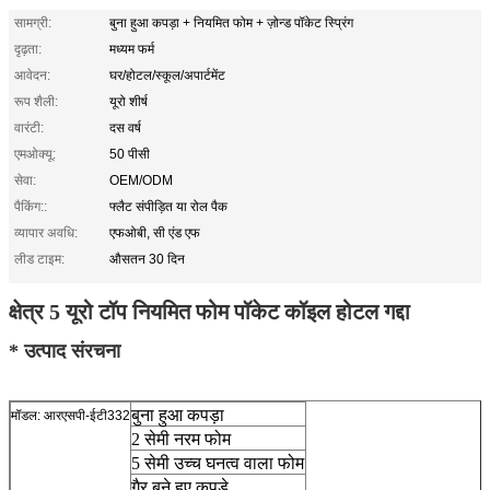
सामग्री:
बुना हुआ कपड़ा + नियमित फोम + ज़ोन्ड पॉकेट स्प्रिंग
दृढ़ता:
मध्यम फर्म
आवेदन:
घर/होटल/स्कूल/अपार्टमेंट
रूप शैली:
यूरो शीर्ष
वारंटी:
दस वर्ष
एमओक्यू:
50 पीसी
सेवा:
OEM/ODM
पैकिंग::
फ्लैट संपीड़ित या रोल पैक
व्यापार अवधि:
एफओबी, सी एंड एफ
लीड टाइम:
औसतन 30 दिन
क्षेत्र 5 यूरो टॉप नियमित फोम पॉकेट कॉइल होटल गद्दा
* उत्पाद संरचना
बुना हुआ कपड़ा
मॉडल: आरएसपी-ईटी332
2 सेमी नरम फोम
5 सेमी उच्च घनत्व वाला फोम
गैर बुने हुए कपड़े