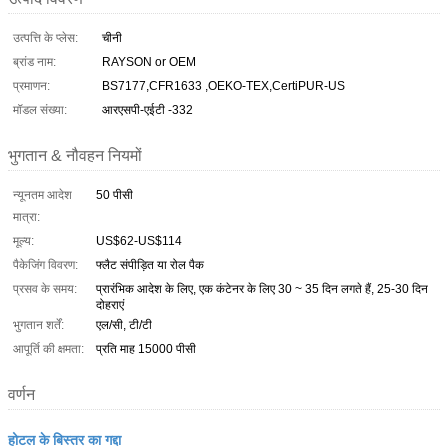
उत्पत्ति के प्लेस:
चीनी
ब्रांड नाम:
RAYSON or OEM
प्रमाणन:
BS7177,CFR1633 ,OEKO-TEX,CertiPUR-US
मॉडल संख्या:
आरएसपी-एईटी -332
भुगतान & नौवहन नियमों
न्यूनतम आदेश
50 पीसी
मात्रा:
मूल्य:
US$62-US$114
पैकेजिंग विवरण:
फ्लैट संपीड़ित या रोल पैक
प्रसव के समय:
प्रारंभिक आदेश के लिए, एक कंटेनर के लिए 30 ~ 35 दिन लगते हैं, 25-30 दिन
दोहराएं
भुगतान शर्तें:
एल/सी, टी/टी
आपूर्ति की क्षमता:
प्रति माह 15000 पीसी
वर्णन
होटल के बिस्तर का गद्दा