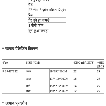
पैड
22 सेमी 5 ज़ोन पॉकेट स्प्रिंग
पैड
गैर बुने हुए कपड़े
1 सेमी फोम
बुना हुआ कपड़ा
* उत्पाद पैकेजिंग विवरण
मॉडल
SIZE ((CM)
40HQ ((PALETS)
40HQ
((PCS/
RSP-ET332
एकल
99*190*30CM
22
27
डबल
137*190*30CM
16
27
रानी
153*203*30CM
14
27
राजा
193*203*30CM
12
27
* उत्पाद प्रदर्शन