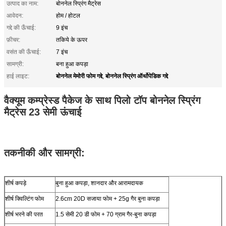
उत्पाद का नाम:
बोननेल स्प्रिंग मैट्रेस
आवेदन:
होम / होटल
गद्दे की ऊँचाई:
9 इंच
फ़ीचर:
तकिये के ऊपर
वसंत की ऊँचाई:
7 इंच
सामग्री:
बना हुआ कपड़ा
बोननेल मेमोरी फोम गद्दे
बोननेल स्प्रिंग ऑर्थोपेडिक गद्दे
हाई लाइट:
,
वैक्यूम कम्प्रेस्ड पैकेज के साथ पिलो टॉप बोननेल स्प्रिंग
मैट्रेस 23 सेमी ऊंचाई
तकनीकी और सामग्री:
शीर्ष कपड़े
बुना हुआ कपड़ा, शानदार और आरामदायक
शीर्ष क्विल्टिंग फोम
2.6cm 20D सजाया फोम + 25g गैर बुना कपड़ा
शीर्ष भरने की परत
1.5 सेमी 20 डी फोम + 70 ग्राम गैर-बुना कपड़ा