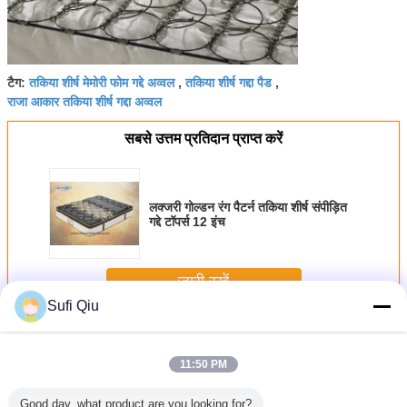
तकिया शीर्ष मेमोरी फोम गद्दे अव्वल
तकिया शीर्ष गद्दा पैड
टैग:
,
,
राजा आकार तकिया शीर्ष गद्दा अव्वल
सबसे उत्तम प्रतिदान प्राप्त करें
लक्जरी गोल्डन रंग पैटर्न तकिया शीर्ष संपीड़ित
गद्दे टॉपर्स 12 इंच
जारी रखें
Sufi Qiu
निरंतर वसंत गद्दे
अधिक
11:50 PM
Good day, what product are you looking for?