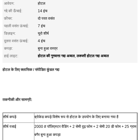
आवेदन:
होटल
गद्दे की ऊँचाई:
14 इंच
फ़ीचर:
दो परत वसंत
पहली वसंत ऊंचाई:
7 इंच
डिज़ाइन:
यूरो शीर्ष
दूसरा वसंत ऊंचाई:
4 इंच
कपड़ा:
बुना हुआ वस्त्र
होटल की गुणवत्ता गद्दा अव्वल
लक्जरी होटल गद्दा अव्वल
हाई लाइट:
,
होटल के लिए क्लासिक / संपीडित कुंडल गद्दा
तकनीकी और सामग्री:
शीर्ष कपड़े
ब्रोकेड कपड़े विशेष रूप से होटल के उपयोग के लिए बनाया गया है
शीर्ष रजाई
2000 # पॉलिएस्टर वैडिंग + 2 सेमी दृढ़ फोम + 2 सेमी 20 डी फोम + 25 ग्राम
बगैर बुना हुआ कपड़ा