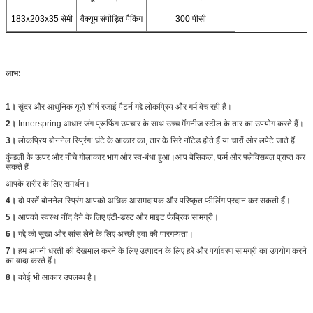
183x203x35 सेमी
वैक्यूम संपीड़ित पैकिंग
300 पीसी
लाभ:
1।
सुंदर और आधुनिक यूरो शीर्ष रजाई पैटर्न गद्दे लोकप्रिय और गर्म बेच रही है।
2।
Innerspring आधार जंग प्रूफिंग उपचार के साथ उच्च मैंगनीज स्टील के तार का उपयोग करते हैं।
3।
लोकप्रिय बोननेल स्प्रिंग: घंटे के आकार का, तार के सिरे नॉटेड होते हैं या चारों ओर लपेटे जाते हैं
कुंडली के ऊपर और नीचे गोलाकार भाग और स्व-बंधा हुआ।आप बेसिकल, फर्म और फ्लेक्सिबल प्राप्त कर
सकते हैं
आपके शरीर के लिए समर्थन।
4।
दो परतें बोननेल स्प्रिंग आपको अधिक आरामदायक और परिष्कृत फीलिंग प्रदान कर सकती हैं।
5।
आपको स्वस्थ नींद देने के लिए एंटी-डस्ट और माइट फैब्रिक सामग्री।
6।
गद्दे को सूखा और सांस लेने के लिए अच्छी हवा की पारगम्यता।
7।
हम अपनी धरती की देखभाल करने के लिए उत्पादन के लिए हरे और पर्यावरण सामग्री का उपयोग करने
का वादा करते हैं।
8।
कोई भी आकार उपलब्ध है।