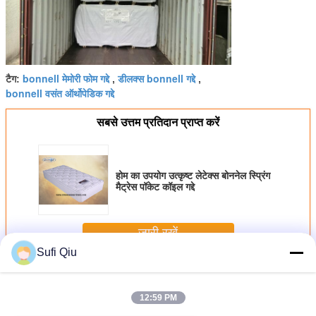
bonnell मेमोरी फोम गद्दे
डीलक्स bonnell गद्दे
टैग:
,
,
bonnell वसंत ऑर्थोपेडिक गद्दे
सबसे उत्तम प्रतिदान प्राप्त करें
होम का उपयोग उत्कृष्ट लेटेक्स बोननेल स्प्रिंग
मैट्रेस पॉकेट कॉइल गद्दे
जारी रखें
Sufi Qiu
बोननेल स्प्रिंग मैट्रेस
अधिक
12:59 PM