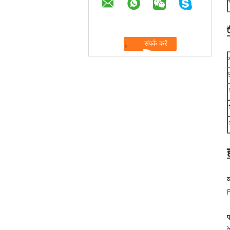
व
R
र