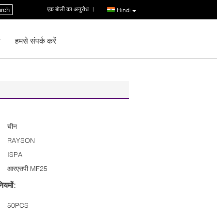
एक बोली का अनुरोध
|
rch
Hindi
ण
हमसे संपर्क करें
चीन
RAYSON
ISPA
आरएसपी MF25
ियमों:
50PCS