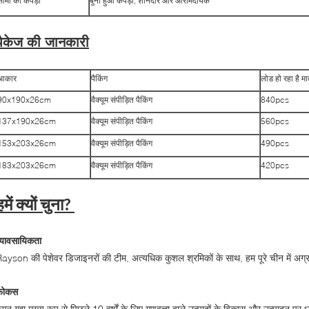
सीमा का कपड़ा
बुना हुआ कपड़ा, शानदार और आरामदायक
पैकेज की जानकारी
आकार
पैकिंग
लोड हो रहा है म
90x190x26cm
वैक्यूम संपीड़ित पैकिंग
840pcs
137x190x26cm
वैक्यूम संपीड़ित पैकिंग
560pcs
153x203x26cm
वैक्यूम संपीड़ित पैकिंग
490pcs
183x203x26cm
वैक्यूम संपीड़ित पैकिंग
420pcs
हमें क्यों चुना?
्यावसायिकता
ayson की पेशेवर डिजाइनरों की टीम, अत्यधिक कुशल श्रमिकों के साथ, हम पूरे चीन में अग्रणी ग
फोकस
ेसन गद्दा मुख्य रूप से पिछले 10 वर्षों के लिए गुणवत्ता वाले उत्पादों के विकास और उत्पादन पर