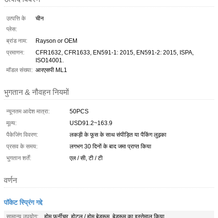
उत्पत्ति के
चीन
प्लेस:
ब्रांड नाम:
Rayson or OEM
प्रमाणन:
CFR1632, CFR1633, EN591-1: 2015, EN591-2: 2015, ISPA,
ISO14001.
मॉडल संख्या:
आरएसपी ML1
भुगतान & नौवहन नियमों
न्यूनतम आदेश मात्रा:
50PCS
मूल्य:
USD91.2~163.9
पैकेजिंग विवरण:
लकड़ी के फूस के साथ संपीड़ित या पैकिंग लुढ़का
प्रसव के समय:
लगभग 30 दिनों के बाद जमा प्राप्त किया
भुगतान शर्तें:
एल / सी, टी / टी
वर्णन
पॉकेट स्प्रिंग गद्दे
सामान्य उपयोग:
होम फर्नीचर, होटल / होम बेडरूम, बेडरूम का इस्तेमाल किया