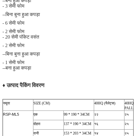
--बना हुआ कपड़ा
- 3 सेमी फोम
--बिना बुना हुआ कपड़ा
- 6 सेमी फोम
- 2 सेमी फोम
- 20 सेमी पॉकेट वसंत
- 2 सेमी फोम
--बिना बुना हुआ कपड़ा
- 1 सेमी फोम
--बना हुआ कपड़ा
♦ उत्पाद पैकिंग विवरण
नमूना
SIZE (CM)
40HQ (पैलेट्स)
40HQ (
PALLE
RSP-ML5
एक
99 * 190 * 34CM
२२
२५
दोहरा
137 * 190 * 34CM
१६
२५
रानी
153 * 203 * 34CM
१४
२५