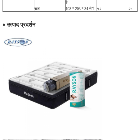
है
राजा
193 * 203 * 34 सेमी
१२
२५
♦ उत्पाद प्रदर्शन