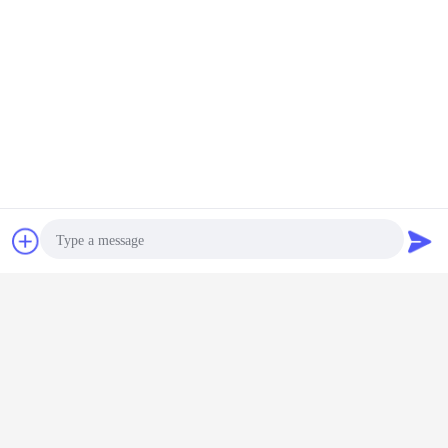
ING पैकिंग विधि
चैट
एक बोली का अनुरोध
Photo
Video Call
Audio Call