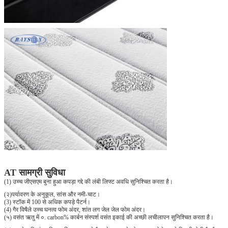
AT सामग्री सुविधा
(1) उच्च जीएसएम बुना हुआ कपड़ा गद्दे की लंबी लिफ्ट अवधि सुनिश्चित करता है।
(२)
पर्यावरण के अनुकूल, सांस और नमी-चाट।
(3) स्टॉक में 100 से अधिक कपड़े पैटर्न।
(4) गैर विषैले उच्च घनत्व फोम अंदर, शांत लग जेल जेल फोम अंदर।
(५) वसंत ऋतु में ०. carbon% कार्बन संस्पर्श वसंत इकाई की अच्छी लचीलापन सुनिश्चित करता है।