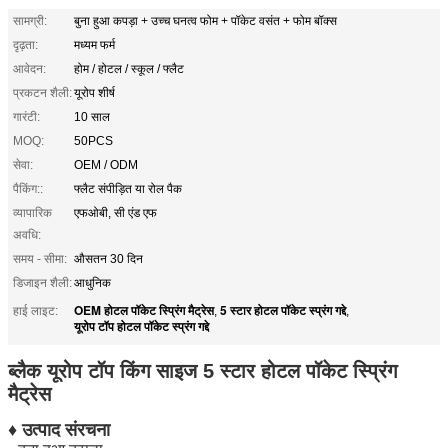
सामग्री:
बुना हुआ कपड़ा + उच्च घनत्व फोम + पॉकेट वसंत + फोम बॉक्स
दृढ़ता:
मध्यम फर्म
आवेदन:
होम / होटल / स्कूल / फ्लैट
प्रकटन शैली:
यूरोप शीर्ष
गारंटी:
10 साल
MOQ:
50PCS
सेवा:
OEM / ODM
पैकिंग::
फ्लैट संपीड़ित या रोल पैक
व्यापारिक
एफओबी, सी एंड एफ
अवधि:
समय - सीमा:
औसतन 30 दिन
डिजाइन शैली:
आधुनिक
OEM होटल पॉकेट स्प्रिंग मैट्रेस
5 स्टार होटल पॉकेट स्प्रंग गद्दे
हाई लाइट:
,
,
यूरोप टॉप होटल पॉकेट स्प्रंग गद्दे
ब्लैक यूरोप टॉप किंग साइज 5 स्टार होटल पॉकेट स्प्रिंग
मैट्रेस
♦ उत्पाद संरचना