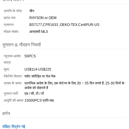
उत्पत्ति के प्लेस:
चीन
ब्रांड नाम:
RAYSON or OEM
प्रमाणन:
BS7177,CFR1633 ,OEKO-TEX,CertiPUR-US
मॉडल संख्या:
आरएसपी ML5
भुगतान & नौवहन नियमों
न्यूनतम आदेश
50PCS
मात्रा:
मूल्य:
US$114-US$225
पैकेजिंग विवरण:
फ्लैट संपीड़ित या रोल पैक
प्रसव के समय:
प्रारंभिक आदेश के लिए, एक कंटेनर के लिए 30 ~ 35 दिन लगते हैं, 25-30 दिनों के
आदेश को दोहराते हैं
भुगतान शर्तें:
एल / सी, टी / टी
आपूर्ति की क्षमता:
15000PCS प्रति माह
वर्णन
पॉकेट स्प्रिंग गद्दे