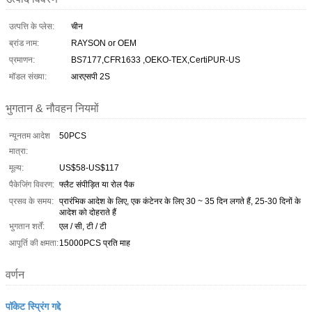
उत्पत्ति के प्लेस:
चीन
ब्रांड नाम:
RAYSON or OEM
प्रमाणन:
BS7177,CFR1633 ,OEKO-TEX,CertiPUR-US
मॉडल संख्या:
आरएसपी 2S
भुगतान & नौवहन नियमों
न्यूनतम आदेश
50PCS
मात्रा:
मूल्य:
US$58-US$117
पैकेजिंग विवरण:
फ्लैट संपीड़ित या रोल पैक
प्रसव के समय:
प्रारंभिक आदेश के लिए, एक कंटेनर के लिए 30 ~ 35 दिन लगते हैं, 25-30 दिनों के
आदेश को दोहराते हैं
भुगतान शर्तें:
एल / सी, टी / टी
आपूर्ति की क्षमता:
15000PCS प्रति माह
वर्णन
पॉकेट स्प्रिंग गद्दे