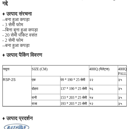
गद्दे
♦ उत्पाद संरचना
--बना हुआ कपड़ा
- 3 सेमी फोम
--बिना बुना हुआ कपड़ा
- 20 सेमी पॉकेट वसंत
- 2 सेमी फोम
--बना हुआ कपड़ा
♦ उत्पाद पैकिंग विवरण
नमूना
SIZE (CM)
40HQ (पैलेट्स)
40HQ (
PALLE
RSP-2S
एक
99 * 190 * 25 सेमी
२२
३५
दोहरा
137 * 190 * 25 सेमी
१६
३५
रानी
153 * 203 * 25 सेमी
१४
३५
राजा
193 * 203 * 25 सेमी
१२
३५
♦ उत्पाद प्रदर्शन