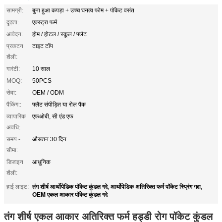
सामग्री:
बुना हुआ कपड़ा + उच्च घनत्व फोम + पॉकेट वसंत
दृढ़ता:
एक्स्ट्रा फर्म
आवेदन:
होम / होटल / स्कूल / फ्लैट
प्रकटन
टाइट टॉप
शैली:
गारंटी:
10 साल
MOQ:
50PCS
सेवा:
OEM / ODM
पैकिंग::
फ्लैट संपीड़ित या रोल पैक
व्यापारिक
एफओबी, सी एंड एफ
अवधि:
समय -
औसतन 30 दिन
सीमा:
डिजाइन
आधुनिक
शैली:
तंग शीर्ष आर्थोपेडिक पॉकेट कुंडल गद्दे
आर्थोपेडिक अतिरिक्त फर्म पॉकेट स्प्रिंग गद्दा
हाई लाइट:
,
,
OEM एकल आकार पॉकेट कुंडल गद्दे
तंग शीर्ष एकल आकार अतिरिक्त फर्म हड्डी रोग पॉकेट कुंडल