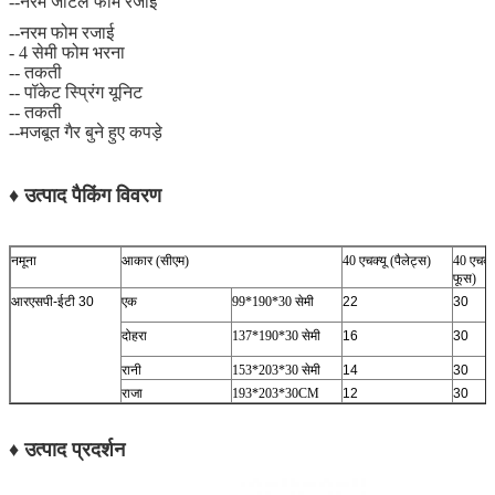
--नरम जटिल फोम रजाई
--नरम फोम रजाई
- 4 सेमी फोम भरना
-- तकती
-- पॉकेट स्प्रिंग यूनिट
-- तकती
--मजबूत गैर बुने हुए कपड़े
♦ उत्पाद पैकिंग विवरण
नमूना
आकार (सीएम)
40 एचक्यू (पैलेट्स)
40 एचक्य
फूस)
आरएसपी-ईटी 30
एक
99*190*30 सेमी
22
30
दोहरा
137*190*30 सेमी
16
30
रानी
153*203*30 सेमी
14
30
राजा
193*203*30CM
12
30
♦ उत्पाद प्रदर्शन