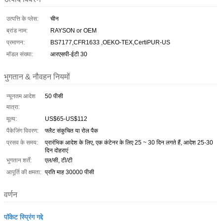
उत्पत्ति के प्लेस:
चीन
ब्रांड नाम:
RAYSON or OEM
प्रमाणन:
BS7177,CFR1633 ,OEKO-TEX,CertiPUR-US
मॉडल संख्या:
आरएसपी-ईटी 30
भुगतान & नौवहन नियमों
न्यूनतम आदेश
50 पीसी
मात्रा:
मूल्य:
US$65-US$112
पैकेजिंग विवरण:
फ्लैट संकुचित या रोल पैक
प्रसव के समय:
प्रारंभिक आदेश के लिए, एक कंटेनर के लिए 25 ~ 30 दिन लगते हैं, आदेश 25-30
दिन दोहराएं
भुगतान शर्तें:
एल/सी, टी/टी
आपूर्ति की क्षमता:
प्रति माह 30000 पीसी
वर्णन
पॉकेट स्प्रिंग गद्दे