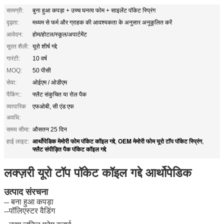
सामग्री:
बुना हुआ कपड़ा + उच्च घनत्व फोम + साइलेंट पॉकेट स्प्रिंग
दृढ़ता:
मध्यम से फर्म और ग्राहक की आवश्यकता के अनुसार अनुकूलित करें
आवेदन:
होम/होटल/स्कूल/अपार्टमेंट
सूरत शैली:
यूरो शीर्ष गद्दे
गारंटी:
10 वर्ष
MOQ:
50 पीसी
सेवा:
ओईएम / ओडीएम
पैकिंग::
फ्लैट संकुचित या रोल पैक
व्यापारिक
एफओबी, सी एंड एफ
अवधि:
समय सीमा:
औसतन 25 दिन
आर्थोपेडिक मेमोरी फोम पॉकेट कॉइल गद्दे
OEM मेमोरी फोम यूरो टॉप पॉकेट स्प्रिंग
हाई लाइट:
,
,
फ्लैट संपीड़ित पैक पॉकेट कॉइल गद्दे
लक्ज़री यूरो टॉप पॉकेट कॉइल गद्दे आर्थोपेडिक
उत्पाद संरचना
-- बना हुआ कपड़ा
--पॉलिएस्टर वैडिंग