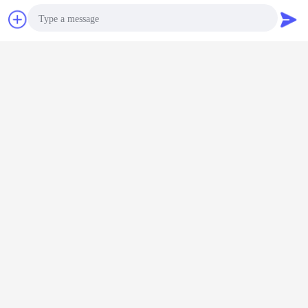
चैट
एक बोली का अनुरोध
Photo
Video Call
OEM और ODM सेवा
Audio Call