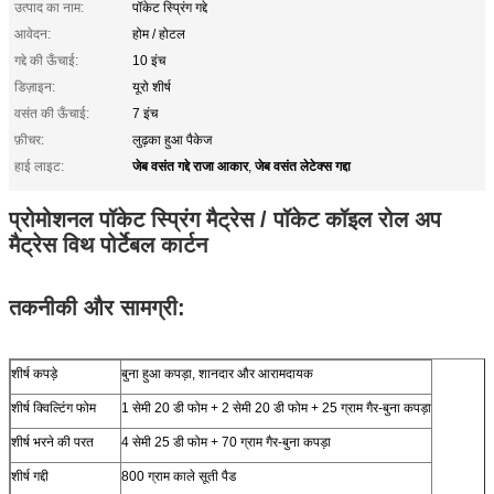
उत्पाद का नाम:
पॉकेट स्प्रिंग गद्दे
आवेदन:
होम / होटल
गद्दे की ऊँचाई:
10 इंच
डिज़ाइन:
यूरो शीर्ष
वसंत की ऊँचाई:
7 इंच
फ़ीचर:
लुढ़का हुआ पैकेज
जेब वसंत गद्दे राजा आकार
जेब वसंत लेटेक्स गद्दा
हाई लाइट:
,
प्रोमोशनल पॉकेट स्प्रिंग मैट्रेस / पॉकेट कॉइल रोल अप
मैट्रेस विथ पोर्टेबल कार्टन
तकनीकी और सामग्री:
शीर्ष कपड़े
बुना हुआ कपड़ा, शानदार और आरामदायक
शीर्ष क्विल्टिंग फोम
1 सेमी 20 डी फोम + 2 सेमी 20 डी फोम + 25 ग्राम गैर-बुना कपड़ा
शीर्ष भरने की परत
4 सेमी 25 डी फोम + 70 ग्राम गैर-बुना कपड़ा
शीर्ष गद्दी
800 ग्राम काले सूती पैड