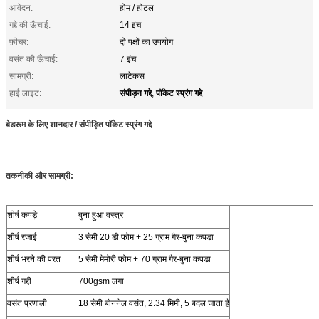
आवेदन:
होम / होटल
गद्दे की ऊँचाई:
14 इंच
फ़ीचर:
दो पक्षों का उपयोग
वसंत की ऊँचाई:
7 इंच
सामग्री:
लाटेकस
संपीड़न गद्दे
पॉकेट स्प्रंग गद्दे
हाई लाइट:
,
बेडरूम के लिए शानदार / संपीड़ित पॉकेट स्प्रंग गद्दे
तकनीकी और सामग्री:
शीर्ष कपड़े
बुना हुआ वस्त्र
शीर्ष रजाई
3 सेमी 20 डी फोम + 25 ग्राम गैर-बुना कपड़ा
शीर्ष भरने की परत
5 सेमी मेमोरी फोम + 70 ग्राम गैर-बुना कपड़ा
शीर्ष गद्दी
700gsm लगा
वसंत प्रणाली
18 सेमी बोननेल वसंत, 2.34 मिमी, 5 बदल जाता है