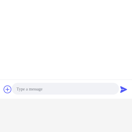
जेब वसंत स्मृति फोम के गद्दे
जेब वसंत लेटेक्स गद्दे
जेब वसंत गद्दे राजा आकार
टैग:
,
,
सबसे उत्तम प्रतिदान प्राप्त करें
चैट
एक बोली का अनुरोध
स्लैट बेड के लिए किफायती संपीड़ित वैक्यूम
मेमोरी पॉकेट 1000 गद्दे
Photo