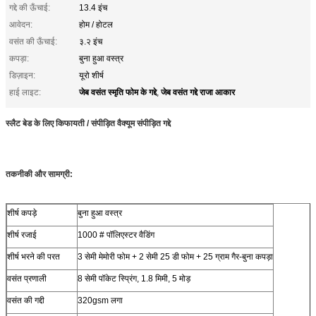
गद्दे की ऊँचाई:
13.4 इंच
आवेदन:
होम / होटल
वसंत की ऊँचाई:
३.२ इंच
कपड़ा:
बुना हुआ वस्त्र
डिज़ाइन:
यूरो शीर्ष
जेब वसंत स्मृति फोम के गद्दे
जेब वसंत गद्दे राजा आकार
हाई लाइट:
,
स्लैट बेड के लिए किफायती / संपीड़ित वैक्यूम संपीड़ित गद्दे
तकनीकी और सामग्री:
शीर्ष कपड़े
बुना हुआ वस्त्र
शीर्ष रजाई
1000 # पॉलिएस्टर वैडिंग
शीर्ष भरने की परत
3 सेमी मेमोरी फोम + 2 सेमी 25 डी फोम + 25 ग्राम गैर-बुना कपड़ा
वसंत प्रणाली
8 सेमी पॉकेट स्प्रिंग, 1.8 मिमी, 5 मोड़
वसंत की गद्दी
320gsm लगा