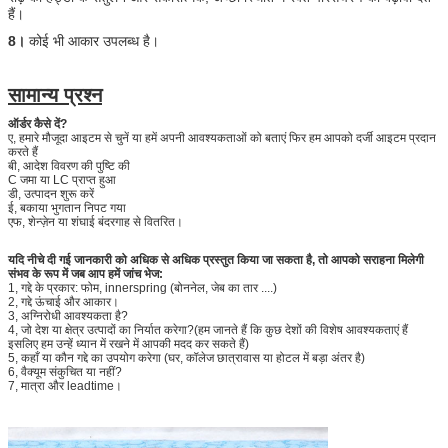
हैं।
8।
कोई भी आकार उपलब्ध है।
सामान्य प्रश्न
ऑर्डर कैसे दें?
ए, हमारे मौजूदा आइटम से चुनें या हमें अपनी आवश्यकताओं को बताएं फिर हम आपको दर्जी आइटम प्रदान
करते हैं
बी, आदेश विवरण की पुष्टि की
C जमा या LC प्राप्त हुआ
डी, उत्पादन शुरू करें
ई, बकाया भुगतान निपट गया
एफ, शेन्ज़ेन या शंघाई बंदरगाह से वितरित।
यदि नीचे दी गई जानकारी को अधिक से अधिक प्रस्तुत किया जा सकता है, तो आपको सराहना मिलेगी
संभव के रूप में जब आप हमें जांच भेज:
1, गद्दे के प्रकार: फोम, innerspring (बोननेल, जेब का तार ....)
2, गद्दे ऊंचाई और आकार।
3, अग्निरोधी आवश्यकता है?
4, जो देश या क्षेत्र उत्पादों का निर्यात करेगा?(हम जानते हैं कि कुछ देशों की विशेष आवश्यकताएं हैं
इसलिए हम उन्हें ध्यान में रखने में आपकी मदद कर सकते हैं)
5, कहाँ या कौन गद्दे का उपयोग करेगा (घर, कॉलेज छात्रावास या होटल में बड़ा अंतर है)
6, वैक्यूम संकुचित या नहीं?
7, मात्रा और leadtime।