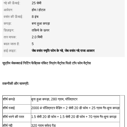
गद्दे की ऊँचाई:
25 सेमी
आवेदन:
होम / होटल
वसंत की ऊँचाई:
8 इंच
कपड़ा:
बना हुआ कपड़ा
डिज़ाइन:
तकिये के ऊपर
तार मापक:
2.0 मिमी
बदल जाता है:
5
जेब वसंत स्मृति फोम के गद्दे
जेब वसंत गद्दे राजा आकार
हाई लाइट:
,
सुप्रीम जेकक्वार्ड निटिंग फैब्रिक पॉकेट स्प्रिंग मैट्रेस पिलो टॉप फोम मैट्रेस
तकनीकी और सामग्री:
शीर्ष कपड़े
बुना हुआ कपड़ा, 280 ग्राम, पॉलिएस्टर
शीर्ष रजाई
2000 # पॉलिएस्टर वैडिंग + 2 सेमी 20 डी फोम + 25 ग्राम गैर-बुना कपड़ा
शीर्ष भरने की परत
1.5 सेमी 20 डी फोम + 1.5 सेमी 20 डी फोम + 70 ग्राम गैर-बुना कपड़ा
शीर्ष गद्दी
320 ग्राम सफेद पैड