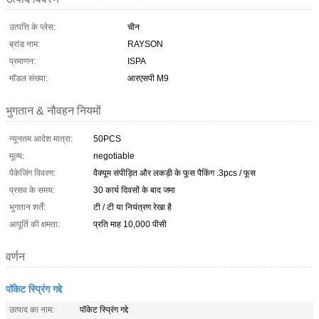
उत्पत्ति के प्लेस:
चीन
ब्रांड नाम:
RAYSON
प्रमाणन:
ISPA
मॉडल संख्या:
आरएसपी M9
भुगतान & नौवहन नियमों
न्यूनतम आदेश मात्रा:
50PCS
मूल्य:
negotiable
पैकेजिंग विवरण:
वैक्यूम संपीड़ित और लकड़ी के फूस पैकिंग .3pcs / फूस
प्रसव के समय:
30 कार्य दिवसों के बाद जमा
भुगतान शर्तें:
टी / टी या नियंत्रण रेखा है
आपूर्ति की क्षमता:
प्रति माह 10,000 पीसी
वर्णन
पॉकेट स्प्रिंग गद्दे
उत्पाद का नाम:
पॉकेट स्प्रिंग गद्दे