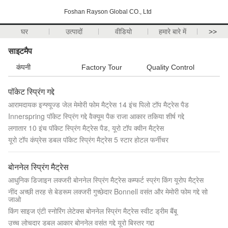
Foshan Rayson Global CO., Ltd
घर
उत्पादों
वीडियो
हमारे बारे में
>>
साइटमैप
कंपनी
Factory Tour
Quality Control
पॉकेट स्प्रिंग गद्दे
आरामदायक इन्फ्यूज्ड जेल मेमोरी फोम मैट्रेस 14 इंच पिलो टॉप मैट्रेस पैड
Innerspring पॉकेट स्प्रिंग गद्दे वैक्यूम पैक राजा आकार तकिया शीर्ष गद्दे
लगातार 10 इंच पॉकेट स्प्रिंग मैट्रेस पैड, यूरो टॉप क्वीन मैट्रेस
यूरो टॉप कंप्रेस डबल पॉकेट स्प्रिंग मैट्रेस 5 स्टार होटल फर्नीचर
बोननेल स्प्रिंग मैट्रेस
आधुनिक डिजाइन लक्जरी बोननेल स्प्रिंग मैट्रेस कम्फर्ट स्प्रंग किंग यूरोप मैट्रेस
नींद अच्छी तरह से बेडरूम लक्जरी गुच्छेदार Bonnell वसंत और मेमोरी फोम गद्दे सो
जाओ
किंग साइज एंटी स्नोरिंग लेटेक्स बोननेल स्प्रिंग मैट्रेस स्वीट ड्रीम बैंबू
उच्च लोचदार डबल आकार बोननेल वसंत गद्दे यूरो बिस्तर गद्दा